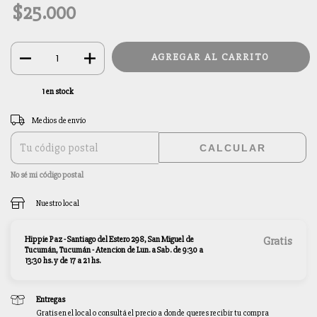
$25.000
1
en stock
Entregas para el CP:
CAMBIAR CP
Medios de envío
CALCULAR
No sé mi código postal
Nuestro local
Hippie Paz - Santiago del Estero 298, San Miguel de
Gratis
Tucumán, Tucumán - Atencion de Lun. a Sab. de 9:30 a
13:30 hs. y de 17 a 21 hs.
Entregas
Gratis en el local o consultá el precio a donde queres recibir tu compra