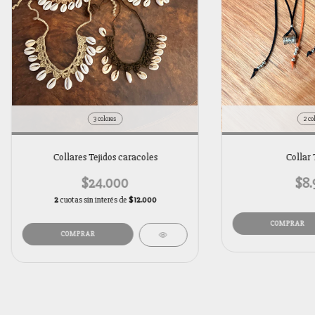
3 colores
2 co
Collares Tejidos caracoles
Collar 
$24.000
$8.
2
cuotas sin interés de
$12.000
COMPRAR
COMPRAR