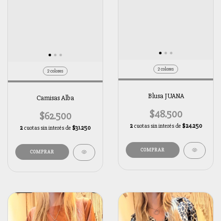
2 colores
2 colores
Blusa JUANA
Camisas Alba
$48.500
$62.500
2
cuotas sin interés de
$24.250
2
cuotas sin interés de
$31.250
COMPRAR
COMPRAR