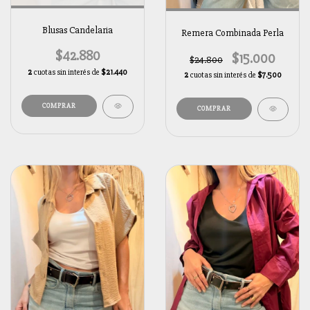
Blusas Candelaria
Remera Combinada Perla
$42.880
$15.000
$24.800
2
cuotas sin interés de
$21.440
2
cuotas sin interés de
$7.500
COMPRAR