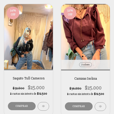
24
%
32
%
OFF
OFF
2 colores
Saquito Tull Cameron
Camisas Isolina
$25.000
$25.000
$32.800
$36.880
2
cuotas sin interés de
$12.500
2
cuotas sin interés de
$12.500
COMPRAR