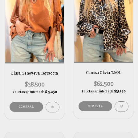
Camisa Olivia T.M/L
Blusa Genoveva Terracota
$62.500
$38.500
2
cuotas sin interés de
$31.250
2
cuotas sin interés de
$19.250