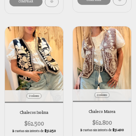
COMPRAR
2 colores
2 colores
Chaleco Marea
Chalecos Isolina
$62.800
$62.500
2
cuotas sin interés de
$31.400
2
cuotas sin interés de
$31.250