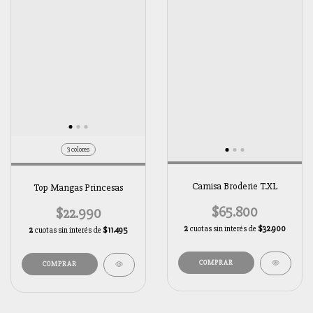
3 colores
Camisa Broderie T.XL
Top Mangas Princesas
$65.800
$22.990
2
cuotas sin interés de
$32.900
2
cuotas sin interés de
$11.495
COMPRAR