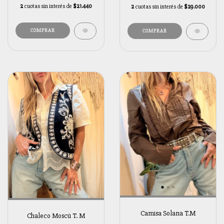
2
cuotas sin interés de
$21.440
2
cuotas sin interés de
$29.000
Camisa Solana T.M
Chaleco Moscú T. M