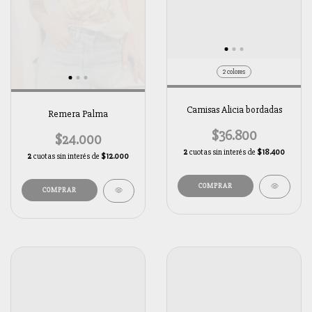
2 colores
Camisas Alicia bordadas
Remera Palma
$36.800
$24.000
2
cuotas sin interés de
$18.400
2
cuotas sin interés de
$12.000
COMPRAR