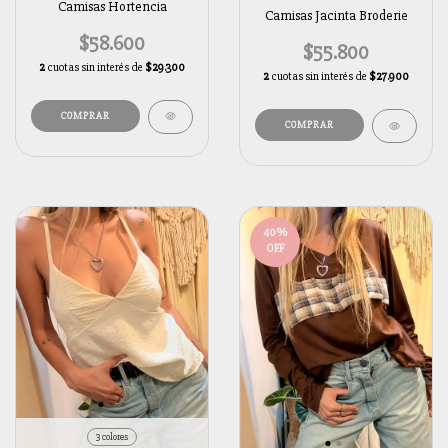
Camisas Hortencia
Camisas Jacinta Broderie
$58.600
$55.800
2
cuotas sin interés de
$29.300
2
cuotas sin interés de
$27.900
COMPRAR
COMPRAR
40
%
OFF
3 colores