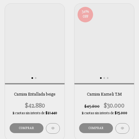
34
%
OFF
Camisa Entallada beige
Camisa Kameli T.M
$42.880
$30.000
$45.800
2
cuotas sin interés de
$21.440
2
cuotas sin interés de
$15.000