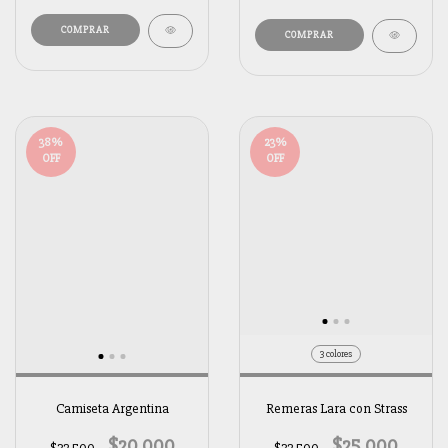
38
%
23
%
OFF
OFF
3 colores
Camiseta Argentina
Remeras Lara con Strass
$20.000
$25.000
$32.500
$32.500