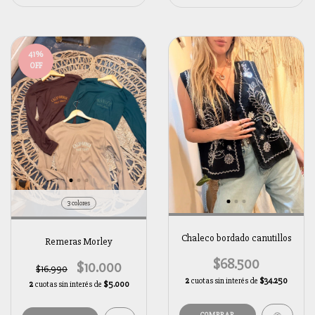
41
%
OFF
3 colores
Chaleco bordado canutillos
Remeras Morley
$68.500
$10.000
$16.990
2
cuotas sin interés de
$34.250
2
cuotas sin interés de
$5.000