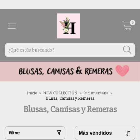
Envíos a todo el país por Correo Argentino
0
Inicio
>
NEW COLLECTION
>
Indumentaria
>
Blusas, Camisas y Remeras
Blusas, Camisas y Remeras
Filtrar