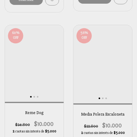
60
%
56
%
OFF
OFF
Reme Dog
Media Polera Escaloneta
$10.000
$10.000
$24.800
$22.800
2
cuotas sin interés de
$5.000
2
cuotas sin interés de
$5.000