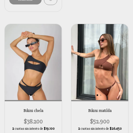
Bikini matilda
Bikini chela
$52.900
$38.200
2
cuotas sin interés de
$26.450
2
cuotas sin interés de
$19.100