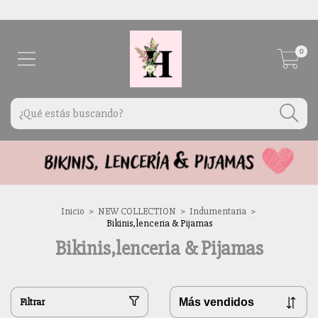
Envíos a todo el país por Correo Argentino
0
Inicio
>
NEW COLLECTION
>
Indumentaria
>
Bikinis,lenceria & Pijamas
Bikinis,lenceria & Pijamas
Filtrar